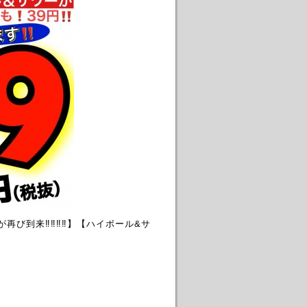
到来‼️‼️‼️‼️】【ハイボール&サ