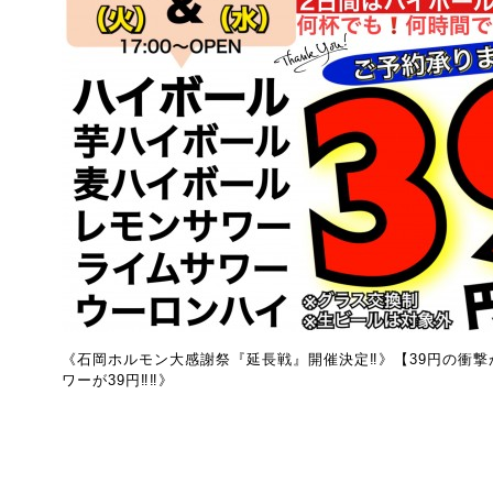
《石岡ホルモン大感謝祭『延長戦』開催決定‼️》【39円の衝撃が再び
ワーが39円‼️‼️》