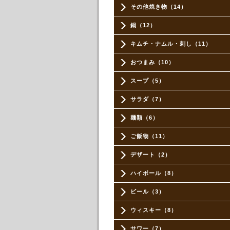
その他焼き物（14）
鍋（12）
キムチ・ナムル・刺し（11）
おつまみ（10）
スープ（5）
サラダ（7）
麺類（6）
ご飯物（11）
デザート（2）
ハイボール（8）
ビール（3）
ウィスキー（8）
サワー（7）