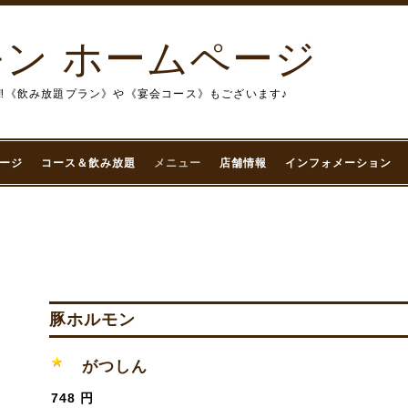
ン ホームページ
‼︎《飲み放題プラン》や《宴会コース》もございます♪
ージ
コース＆飲み放題
メニュー
店舗情報
インフォメーション
豚ホルモン
がつしん
748 円