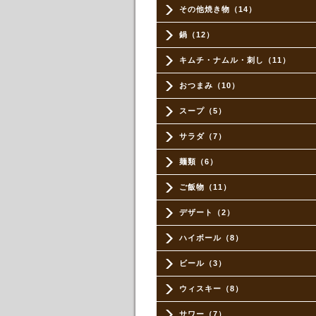
その他焼き物（14）
鍋（12）
キムチ・ナムル・刺し（11）
おつまみ（10）
スープ（5）
サラダ（7）
麺類（6）
ご飯物（11）
デザート（2）
ハイボール（8）
ビール（3）
ウィスキー（8）
サワー（7）