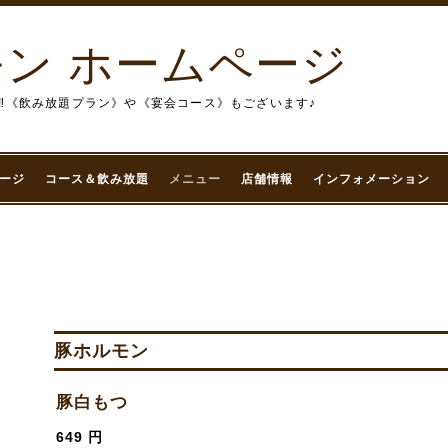
ン ホームページ
‼︎《飲み放題プラン》や《宴会コース》もございます♪
ージ
コース＆飲み放題
メニュー
店舗情報
インフォメーション
豚ホルモン
豚白もつ
649 円