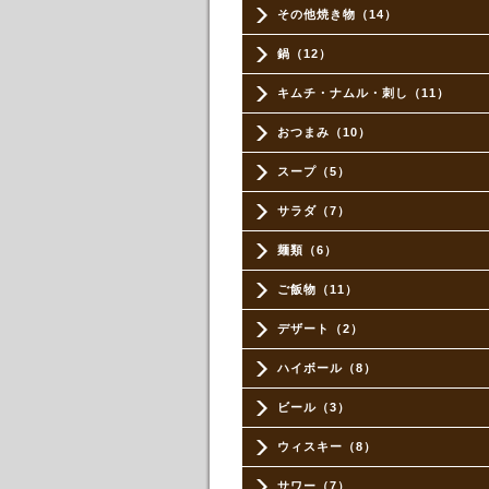
その他焼き物（14）
鍋（12）
キムチ・ナムル・刺し（11）
おつまみ（10）
スープ（5）
サラダ（7）
麺類（6）
ご飯物（11）
デザート（2）
ハイボール（8）
ビール（3）
ウィスキー（8）
サワー（7）