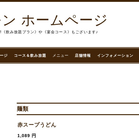
ン ホームページ
‼︎《飲み放題プラン》や《宴会コース》もございます♪
ージ
コース＆飲み放題
メニュー
店舗情報
インフォメーション
麺類
赤スープうどん
1,089 円