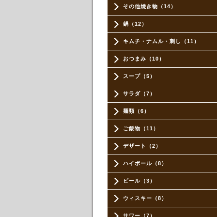
その他焼き物（14）
鍋（12）
キムチ・ナムル・刺し（11）
おつまみ（10）
スープ（5）
サラダ（7）
麺類（6）
ご飯物（11）
デザート（2）
ハイボール（8）
ビール（3）
ウィスキー（8）
サワー（7）