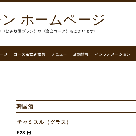
ン ホームページ
‼︎《飲み放題プラン》や《宴会コース》もございます♪
ージ
コース＆飲み放題
メニュー
店舗情報
インフォメーション
韓国酒
チャミスル（グラス）
528 円